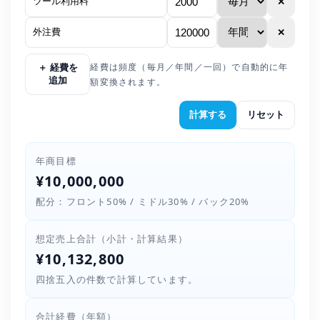
✕
✕
経費は頻度（毎月／年間／一回）で自動的に年
＋ 経費を
追加
額変換されます。
計算する
リセット
年商目標
¥10,000,000
配分：フロント50% / ミドル30% / バック20%
想定売上合計（小計・計算結果）
¥10,132,800
四捨五入の件数で計算しています。
合計経費（年額）