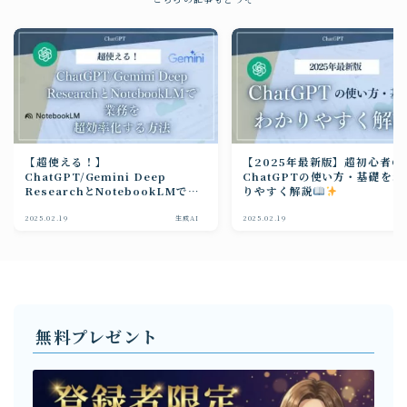
【超使える！】
【2025年最新版】超初心者O
ChatGPT/Gemini Deep
ChatGPTの使い方・基礎をわ
ResearchとNotebookLMで業
りやすく解説
務を超効率化する方法
2025.02.19
生成AI
2025.02.19
生成
無料プレゼント