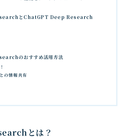
esearchとChatGPT Deep Research
 Researchのおすすめ活用方法
！
トとの情報共有
esearchとは？