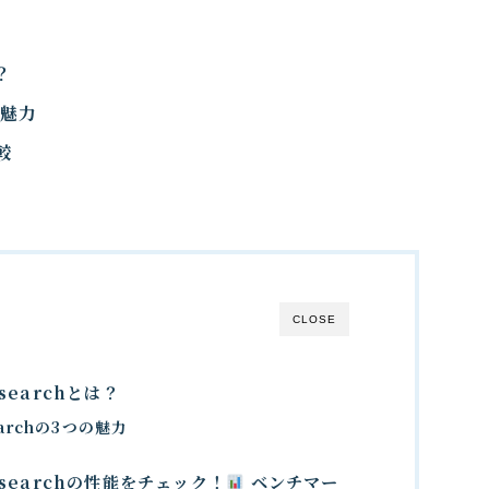
？
の魅力
較
ト
CLOSE
esearchとは？
searchの3つの魅力
 Researchの性能をチェック！
ベンチマー