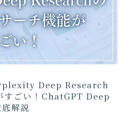
xity Deep Research
ごい！ChatGPT Deep
徹底解説