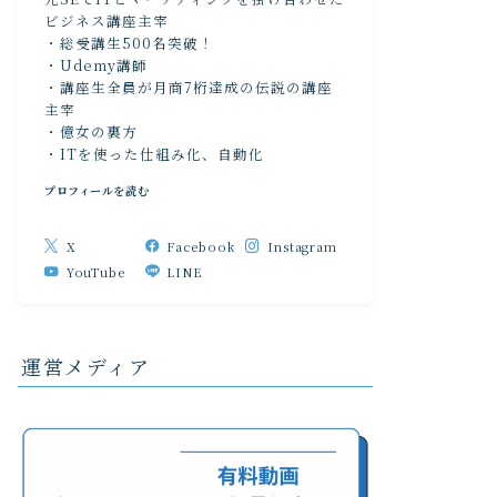
ビジネス講座主宰
・総受講生500名突破！
・Udemy講師
・講座生全員が月商7桁達成の伝説の講座
主宰
・億女の裏方
・ITを使った仕組み化、自動化
プロフィールを読む
X
Facebook
Instagram
YouTube
LINE
運営メディア